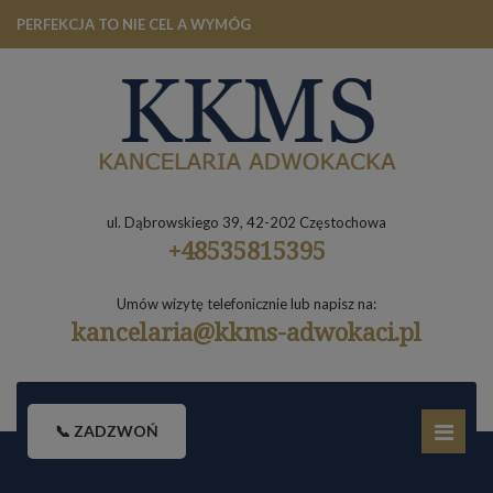
PERFEKCJA TO NIE CEL A WYMÓG
ul. Dąbrowskiego 39, 42-202 Częstochowa
+48535815395
Umów wizytę telefonicznie lub napisz na:
kancelaria@kkms-adwokaci.pl
📞 ZADZWOŃ