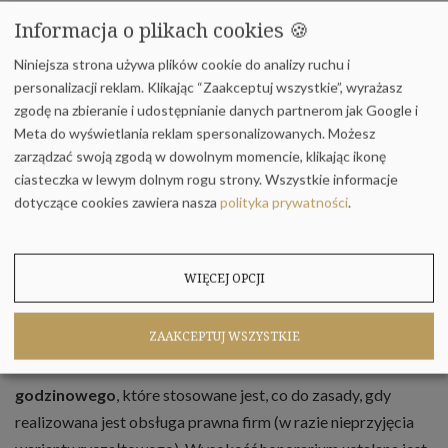
Informacja o plikach cookies 🍪
Wynagrodzenie za wykonywane usługi prawne może
przybierać różne typy rozliczeń.
Niniejsza strona używa plików cookie do analizy ruchu i
personalizacji reklam. Klikając “Zaakceptuj wszystkie”, wyrażasz
Wskazać należy, iż klient może korzystać z porady prawnej,
zgodę na zbieranie i udostępnianie danych partnerom jak Google i
zlecenia prowadzenia sprawy – reprezentacja klienta, jak
Meta do wyświetlania reklam spersonalizowanych. Możesz
również może to być napisanie pisma, opinii prawnej, bądź
zarządzać swoją zgodą w dowolnym momencie, klikając ikonę
zlecenie konkretnych czynności.
ciasteczka w lewym dolnym rogu strony.
Wszystkie informacje
dotyczące cookies zawiera nasza
polityka prywatności
.
Poniżej przedstawiamy następujące systemy rozliczeń:
ryczałtowego
, który to stosowany jest przede wszystkim w
rozliczeniach z tytułu stałej obsługi prawnej. W takim
WIĘCEJ OPCJI
wypadku umawiane jest stałe wynagrodzenie miesięczne.
Jednocześnie forma ta często stosowana jest wobec klienta
ZAAKCEPTUJ WSZYSTKIE
indywidualnego przy powierzeniu skonkretyzowanej sprawy.
godzinowego
, które stosowane jest, co do zasady, gdy
realizowana jest obsługa prawna firm (w razie nieprzyjęcia