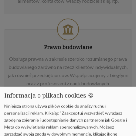
alimentów, kontaktów, władzy rodzicielskiej, itp.
Prawo budowlane
Obsługa prawna w zakresie szeroko rozumianego prawa
budowlanego zarówno na rzecz klientów indywidualnych,
jak również przedsiębiorców. Współpracujemy z biegłymi
oraz z profesorami z nauk budowlanych.
Informacja o plikach cookies 🍪
Niniejsza strona używa plików cookie do analizy ruchu i
personalizacji reklam. Klikając “Zaakceptuj wszystkie”, wyrażasz
zgodę na zbieranie i udostępnianie danych partnerom jak Google i
Meta do wyświetlania reklam spersonalizowanych. Możesz
Prawo spadkowe
zarządzać swoją zgodą w dowolnym momencie, klikając ikonę