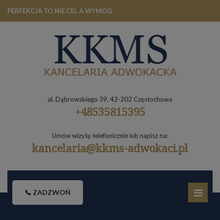
PERFEKCJA TO NIE CEL A WYMÓG
ul. Dąbrowskiego 39, 42-202 Częstochowa
+48535815395
Umów wizytę telefonicznie lub napisz na:
kancelaria@kkms-adwokaci.pl
📞 ZADZWOŃ