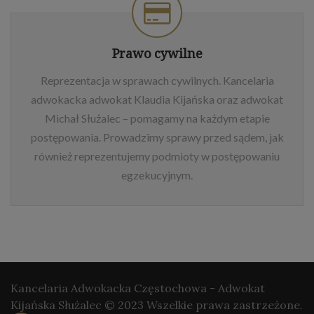
Prawo cywilne
Reprezentacja w sprawach cywilnych. Kancelaria
adwokacka adwokat Klaudia Kijańska oraz adwokat
Michał Służalec – pomagamy na każdym etapie
postępowania. Prowadzimy sprawy przed sądem, jak
również reprezentujemy podmioty w postępowaniu
egzekucyjnym.
Kancelaria Adwokacka Częstochowa - Adwokat
Kijańska Służalec © 2023 Wszelkie prawa zastrzeżone.