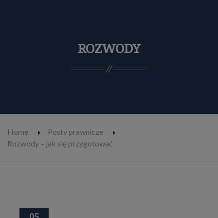
ROZWODY
Home
Posty prawnicze
Rozwody – jak się przygotować
05