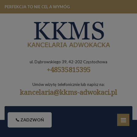
PERFEKCJA TO NIE CEL A WYMÓG
ul. Dąbrowskiego 39, 42-202 Częstochowa
+48535815395
Umów wizytę telefonicznie lub napisz na:
kancelaria@kkms-adwokaci.pl
📞 ZADZWOŃ