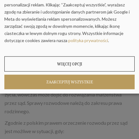
sprawy, aby orzec rozwód przez sąd. Dużego znaczenia
personalizacji reklam. Klikając “Zaakceptuj wszystkie”, wyrażasz
nabiera także odpowiednie zachowanie na sali sądowej,
zgodę na zbieranie i udostępnianie danych partnerom jak Google i
albowiem to właśnie sąd bada, czy zachodzą przesłanki
Meta do wyświetlania reklam spersonalizowanych. Możesz
skutkujące orzeczeniem rozwodu.
zarządzać swoją zgodą w dowolnym momencie, klikając ikonę
ciasteczka w lewym dolnym rogu strony.
Wszystkie informacje
Rozwód Częstochowa kiedy?
dotyczące cookies zawiera nasza
polityka prywatności
.
Bez wątpliwości decyzja o rozwodzie należy do trudnych.
Uzyskanie rozwodu nie jest jednak decyzją samych
WIĘCEJ OPCJI
małżonków – musi wydać orzeczenia rozwodu sąd. Małżonek
w pierwszej kolejności musi sam zrozumieć, czego oczekuje
ZAAKCEPTUJ WSZYSTKIE
od związku. Jeśli nie widzi możliwości dalszego wspólnego
życia, wówczas może dojść do rozwiązania małżeństwa
przez sąd. Sprawy rozwodowe należą do zakresu prawa
rodzinnego.
Zgodnie z polskim prawem orzeczenie rozwodu przez sąd
jest możliwe w sytuacji, gdy: