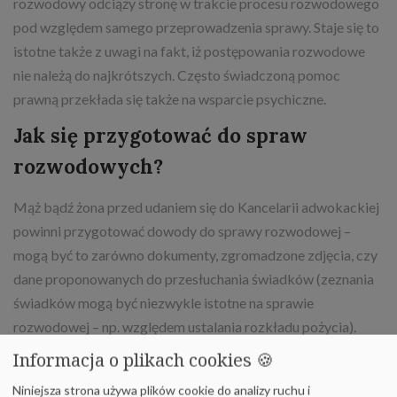
rozwodowy odciąży stronę w trakcie procesu rozwodowego
pod względem samego przeprowadzenia sprawy. Staje się to
istotne także z uwagi na fakt, iż postępowania rozwodowe
nie należą do najkrótszych. Często świadczoną pomoc
prawną przekłada się także na wsparcie psychiczne.
Jak się przygotować do spraw
rozwodowych?
Mąż bądź żona przed udaniem się do Kancelarii adwokackiej
powinni przygotować dowody do sprawy rozwodowej –
mogą być to zarówno dokumenty, zgromadzone zdjęcia, czy
dane proponowanych do przesłuchania świadków (zeznania
świadków mogą być niezwykle istotne na sprawie
rozwodowej – np. względem ustalania rozkładu pożycia).
Zakres dowodów jest niewątpliwie szerszy, zaś rozmowa z
Informacja o plikach cookies 🍪
adwokatem pomoże w weryfikacji tych potrzebnych do
Niniejsza strona używa plików cookie do analizy ruchu i