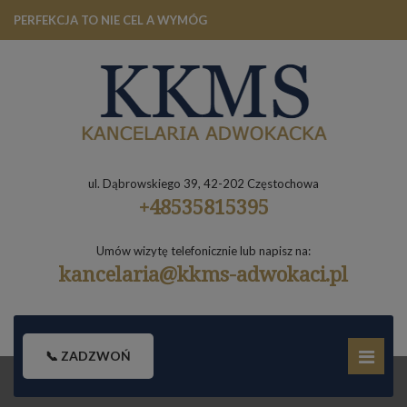
PERFEKCJA TO NIE CEL A WYMÓG
ul. Dąbrowskiego 39, 42-202 Częstochowa
+48535815395
Umów wizytę telefonicznie lub napisz na:
kancelaria@kkms-adwokaci.pl
📞 ZADZWOŃ