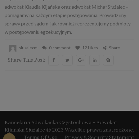
adwokat Klaudia Kijańska oraz adwokat Michał Służalec –
pomagamy na każdym etapie postępowania. Prowadzimy
sprawy przed sądem, jak również reprezentujemy podmioty
w postępowaniu egzekucyjnym.
sluzalecm
0 comment
12 Likes
Share
Share This Post:
Kancelaria Adwokacka Częstochowa - Adwokat
Kijańska Służalec © 2023 Wszelkie prawa zastrzeżone.
Terms Of Use
Privacy & Security Statement