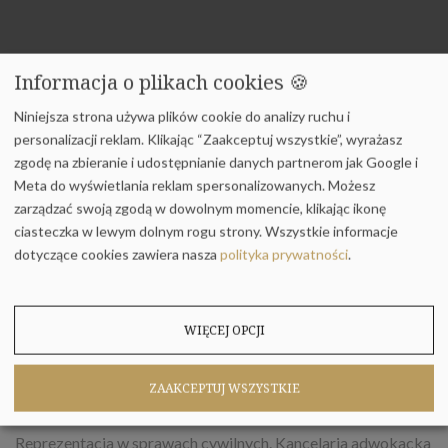
Informacja o plikach cookies 🍪
PRAWO CYWILNE - KANCELARIA
Niniejsza strona używa plików cookie do analizy ruchu i
ADWOKACKA KKMS
personalizacji reklam. Klikając “Zaakceptuj wszystkie”, wyrażasz
zgodę na zbieranie i udostępnianie danych partnerom jak Google i
Meta do wyświetlania reklam spersonalizowanych. Możesz
zarządzać swoją zgodą w dowolnym momencie, klikając ikonę
ciasteczka w lewym dolnym rogu strony.
Wszystkie informacje
dotyczące cookies zawiera nasza
polityka prywatności
.
Home
Specjalizacja
Prawo cywilne
WIĘCEJ OPCJI
ZAAKCEPTUJ WSZYSTKIE
Reprezentacja w sprawach cywilnych. Kancelaria adwokacka