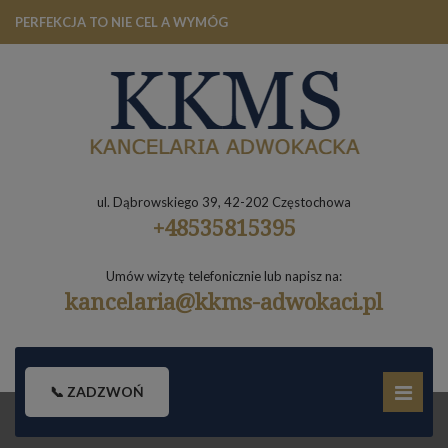
PERFEKCJA TO NIE CEL A WYMÓG
ul. Dąbrowskiego 39, 42-202 Częstochowa
+48535815395
Umów wizytę telefonicznie lub napisz na:
kancelaria@kkms-adwokaci.pl
📞 ZADZWOŃ