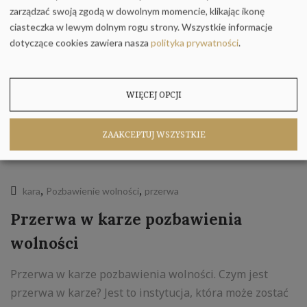
zarządzać swoją zgodą w dowolnym momencie, klikając ikonę
07
ciasteczka w lewym dolnym rogu strony.
Wszystkie informacje
lut
dotyczące cookies zawiera nasza
polityka prywatności
.
WIĘCEJ OPCJI
ZAAKCEPTUJ WSZYSTKIE
,
,
kara
Pozbawienie wolności
przerwa
Przerwa w karze pozbawienia
wolności
Przerwa w karze pozbawienia wolności. Czym jest
przerwa w karze? Jest to instytucja, która może zostać