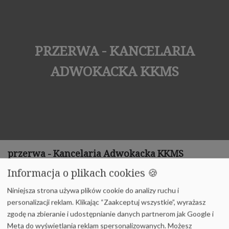
PRZERWA - KANCELARIA
ADWOKACKA KKMS
przerwa - Kancelaria Adwokacka KKMS
Informacja o plikach cookies 🍪
Home
przerwa
Niniejsza strona używa plików cookie do analizy ruchu i
personalizacji reklam. Klikając “Zaakceptuj wszystkie”, wyrażasz
zgodę na zbieranie i udostępnianie danych partnerom jak Google i
Meta do wyświetlania reklam spersonalizowanych. Możesz