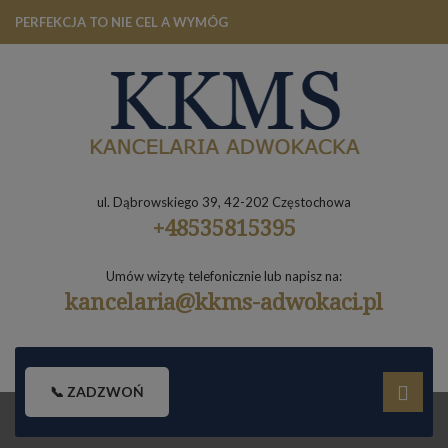
PERFEKCJA TO NIE CEL A WYMÓG
ul. Dąbrowskiego 39, 42-202 Częstochowa
+48535815395
Umów wizytę telefonicznie lub napisz na:
kancelaria@kkms-adwokaci.pl
📞 ZADZWOŃ