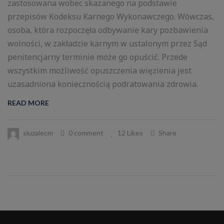
zastosowana wobec skazanego na podstawie
przepisów Kodeksu Karnego Wykonawczego. Wówczas,
osoba, która rozpoczęła odbywanie kary pozbawienia
wolności, w zakładzie karnym w ustalonym przez Sąd
penitencjarny terminie może go opuścić. Przede
wszystkim możliwość opuszczenia więzienia jest
uzasadniona koniecznością podratowania zdrowia.
READ MORE
sluzalecm
0 comment
12 Likes
Share