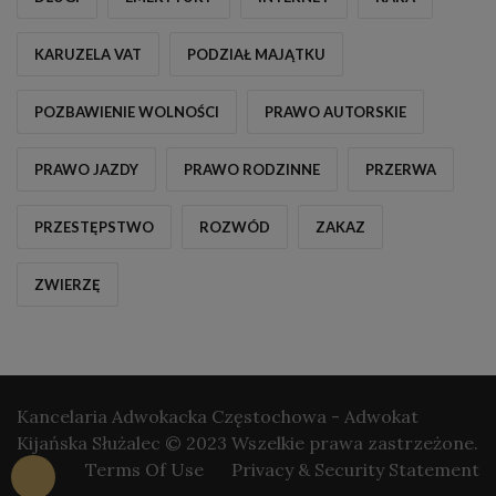
KARUZELA VAT
PODZIAŁ MAJĄTKU
POZBAWIENIE WOLNOŚCI
PRAWO AUTORSKIE
PRAWO JAZDY
PRAWO RODZINNE
PRZERWA
PRZESTĘPSTWO
ROZWÓD
ZAKAZ
ZWIERZĘ
Kancelaria Adwokacka Częstochowa - Adwokat
Kijańska Służalec © 2023 Wszelkie prawa zastrzeżone.
Terms Of Use
Privacy & Security Statement