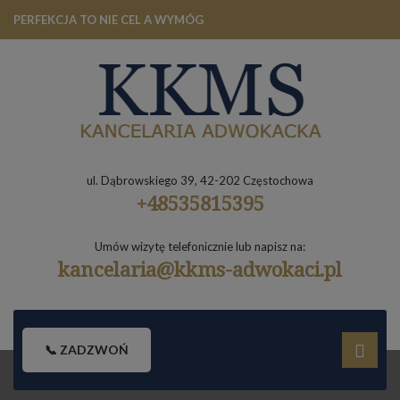
PERFEKCJA TO NIE CEL A WYMÓG
ul. Dąbrowskiego 39, 42-202 Częstochowa
+48535815395
Umów wizytę telefonicznie lub napisz na:
kancelaria@kkms-adwokaci.pl
📞 ZADZWOŃ