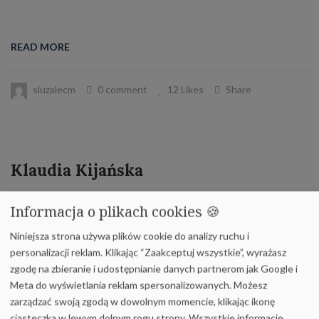
READ MORE
sluzalecm
0 comment
12 Likes
Share
Klaudia Kijańska
READ MORE
Informacja o plikach cookies 🍪
Niniejsza strona używa plików cookie do analizy ruchu i
sluzalecm
0 comment
12 Likes
Share
personalizacji reklam. Klikając “Zaakceptuj wszystkie”, wyrażasz
zgodę na zbieranie i udostępnianie danych partnerom jak Google i
Meta do wyświetlania reklam spersonalizowanych. Możesz
zarządzać swoją zgodą w dowolnym momencie, klikając ikonę
ciasteczka w lewym dolnym rogu strony.
Wszystkie informacje